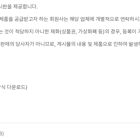
시판을 제공합니다.
신고센터
불법사례
불법피라미드
회원사
 제품을 공급받고자 하는 회원사는 해당 업체에 개별적으로 연락하시
회원사 광장
회원사 조회
공
것이 적당하지 아니한 재화(상품권, 가상화폐 등)의 경우, 등록이 
다단
 판매의 당사자가 아니므로, 게시물의 내용 및 제품으로 인하여 발생
자료실
법령/제도
규정/지침
서식/자료
알림마당
공지사항
홍보센터
조합활동
홍보자료
홍보영상
양식 다운로드)
B)