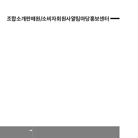
조합소개
판매원/소비자
회원사
알림마당
홍보센터
 경영목표
입안내
연혁
자료실
연차보고서
문판매
법령/제도
규정/지침
찾아오시는 길
서식/자료
참고자료
제품접수