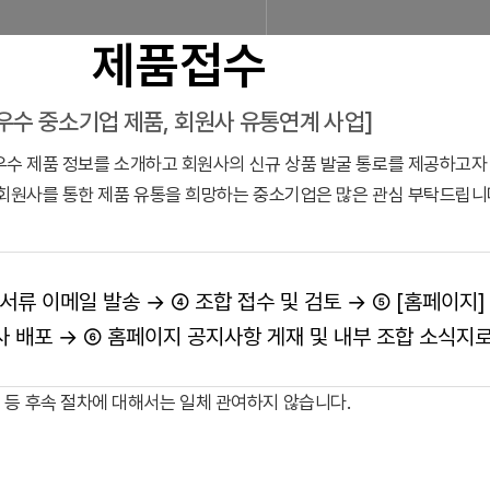
제품접수
[우수 중소기업 제품, 회원사 유통연계 사업]
우수 제품 정보를 소개하고 회원사의 신규 상품 발굴 통로를 제공하고자
 회원사를 통한 제품 유통을 희망하는 중소기업은 많은 관심 부탁드립니
서류 이메일 발송 → ④ 조합 접수 및 검토 →
⑤ [홈페이지] 
조합소개
인사말
설립근거 및 역할
조
사 배포 → ⑥ 홈페이지 공지사항 게재 및 내부 조합 소식지
찾아오시는 길
판매원/소비자
공제금 지급 신청안내
 등 후속 절차에 대해서는 일체 관여하지 않습니다.
공제금 신청 및 지급절차
공제금
불법피라미드 신고센터