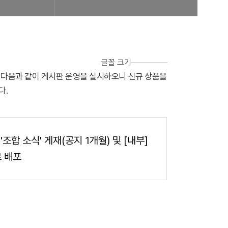
글꼴 크기
 다음과 같이 게시판 운영을 실시하오니 신규 상품을
다.
'조합 소식' 게재(공지 1개월) 및 [내부]
합비전 및 경영목표
연혁
조합운영실적
CI
조직도
로 배포
 신청 진행사항 조회
공제번호통지서 조회
FAQ/Q&A