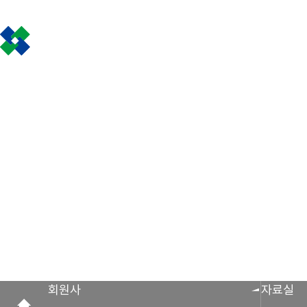
인사말
공제금 지급 신
회원사 광장
공지사항
조합활동
공제금 신청 및 지
공제금 신청 진행사
조합운영실적
보도자료
공제번호통지서 조
회원사
자료실