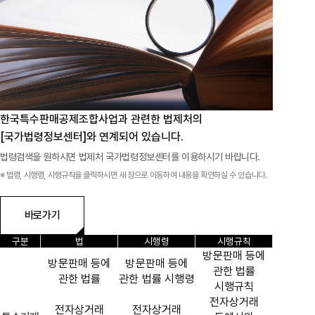
공지사항
통지서
조회
홍보센터
조합활동
홍보자료
홍보영상
연차보고서
보도자료
한국특수판매공제조합사업과 관련한
법제처의
[국가법령정보센터]와 연계되어 있습니다.
법령검색을 원하시면 법제처 국가법령정보센터를 이용하시기 바랍니다.
※ 법령, 시행령, 시행규칙을 클릭하시면 새 창으로 이동하여 내용을 확인하실 수 있습니다.
바로가기
구분
법
시행령
시행규칙
방문판매 등에
방문판매 등에
방문판매 등에
관한 법률
관한 법률
관한 법률 시행령
시행규칙
전자상거래
전자상거래
전자상거래