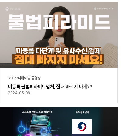
공지사항
통지서
조회
홍보센터
조합활동
홍보자료
홍보영상
연차보고서
보도자료
소비자피해예방 동영상
미등록 불법피라미드업체, 절대 빠지지 마세요!
2024-05-08