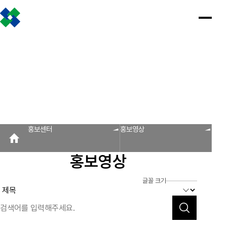
조합소개
인사말
설립근거 및 역할
조합비전 및 경영목표
연혁
조합운영실적
CI
조직도
찾아오시는 길
판매원/소비자
공제금 지급 신청안내
인
공
회
공
조
설
불
회
홍
홍보센터
사
제
원
지
합
립
법
원
보
공제금 신청 및 지급절차
공제금 신청 진행사항 조회
말
금
사
사
활
근
피
사
자
공제번호통지서 조회
지
광
항
동
거
라
조
료
불법피라미드 신고센터
FAQ/Q&A
급
장
및
미
회
신
역
드
신고센터
불법사례
불법피라미드 신고 진행상황 조회
FAQ
Q&A
청
할
신
홍보센터
홍보영상
회원사
안
고
보
내
센
회원사 광장
회원사 조회
공제조합 가입안내
도
터
홍보영상
자
공제금
료
신청 및
다단계, 후원방문판매
FAQ
신고센터
조
C
지급절차
불법사례
자료실
글꼴 크기
공제금
합
I
불법피라
신청
미드 신고
운
법령/제도
규정/지침
서식/자료
참고자료
제품접수
진행사항
진행상황
영
조회
조회
알림마당
실
공제번호
적