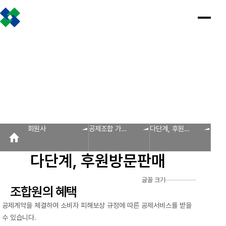
조합소개
인사말
설립근거 및 역할
조합비전 및 경영목표
연혁
조합운영실적
CI
조직도
찾아오시는 길
판매원/소비자
공제금 지급 신청안내
인
공
회
공
조
설
불
회
홍
회원사
사
제
원
지
합
립
법
원
보
공제금 신청 및 지급절차
공제금 신청 진행사항 조회
말
금
사
사
활
근
피
사
자
공제번호통지서 조회
지
광
항
동
거
라
조
료
불법피라미드 신고센터
FAQ/Q&A
급
장
및
미
회
신
역
드
신고센터
불법사례
불법피라미드 신고 진행상황 조회
FAQ
Q&A
청
할
신
회원사
공제조합 가입
다단계, 후원방
회원사
안
고
보
안내
문판매
내
센
회원사 광장
회원사 조회
공제조합 가입안내
도
터
다단계, 후원방문판매
자
공제금
료
신청 및
다단계, 후원방문판매
FAQ
신고센터
조
C
지급절차
불법사례
자료실
글꼴 크기
공제금
합
I
불법피라
조합원의 혜택
신청
미드 신고
운
법령/제도
규정/지침
서식/자료
참고자료
제품접수
진행사항
진행상황
영
공제계약을 체결하여 소비자 피해보상 규정에 따른 공제서비스를 받을
조회
조회
알림마당
실
수 있습니다.
공제번호
적