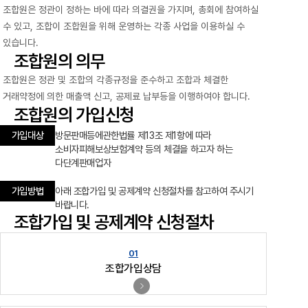
공지사항
통지서
조합원은 정관이 정하는 바에 따라 의결권을 가지며, 총회에 참여하실
조회
홍보센터
수 있고, 조합이 조합원을 위해 운영하는 각종 사업을 이용하실 수
조합활동
홍보자료
홍보영상
연차보고서
보도자료
있습니다.
조합원의 의무
조합원은 정관 및 조합의 각종규정을 준수하고 조합과 체결한
거래약정에 의한 매출액 신고, 공제료 납부등을 이행하여야 합니다.
조합원의 가입신청
가입대상
방문판매등에관한법률 제13조 제1항에 따라
소비자피해보상보험계약 등의 체결을 하고자 하는
다단계판매업자
가입방법
아래 조합가입 및 공제계약 신청절차를 참고하여 주시기
바랍니다.
조합가입 및 공제계약 신청절차
조합가입상담