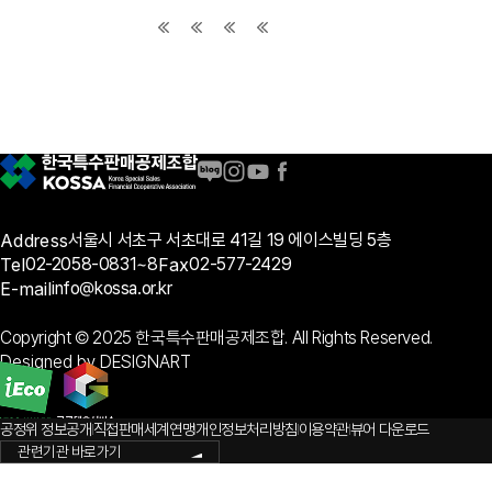
공지사항
통지서
조회
홍보센터
조합활동
홍보자료
홍보영상
연차보고서
보도자료
Address
서울시 서초구 서초대로 41길 19 에이스빌딩 5층
Tel
02-2058-0831~8
Fax
02-577-2429
E-mail
info@kossa.or.kr
Copyright © 2025 한국특수판매공제조합. All Rights Reserved.
Designed by DESIGNART
공정위 정보공개
직접판매세계연맹
개인정보처리방침
이용약관
뷰어 다운로드
관련기관 바로가기
Quick