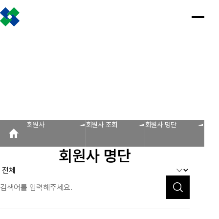
조합소개
인사말
설립근거 및 역할
조합비전 및 경영목표
연혁
조합운영실적
CI
조직도
찾아오시는 길
판매원/소비자
공제금 지급 신청안내
인
공
회
공
조
설
불
회
홍
판매원/소비자
사
제
원
지
합
립
법
원
보
공제금 신청 및 지급절차
공제금 신청 진행사항 조회
말
금
사
사
활
근
피
사
자
공제번호통지서 조회
지
광
항
동
거
라
조
료
불법피라미드 신고센터
FAQ/Q&A
급
장
및
미
회
신
역
드
신고센터
불법사례
불법피라미드 신고 진행상황 조회
FAQ
Q&A
청
할
신
회원사
회원사 조회
회원사 명단
회원사
안
고
보
내
센
회원사 광장
회원사 조회
공제조합 가입안내
도
터
회원사 명단
자
공제금
료
신청 및
다단계, 후원방문판매
FAQ
신고센터
조
C
지급절차
불법사례
자료실
공제금
합
I
불법피라
신청
미드 신고
운
법령/제도
규정/지침
서식/자료
참고자료
제품접수
진행사항
진행상황
영
조회
조회
알림마당
실
공제번호
적