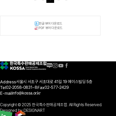
호
지
침
(2
한글 뷰어 다운로드
0
PDF 뷰어 다운로드
2
5
1
2
2
3)
Address
서울시 서초구 서초대로 41길 19 에이스빌딩 5층
Tel
02-2058-0831~8
Fax
02-577-2429
E-mail
info@kossa.or.kr
Copyright © 2025 한국특수판매공제조합. All Rights Reserved.
Designed by DESIGNART