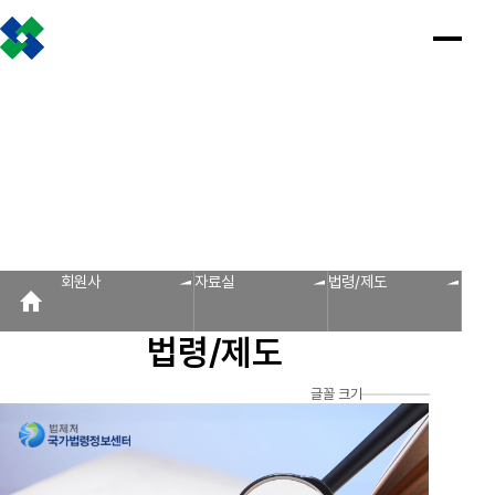
조합소개
인사말
설립근거 및 역할
조합비전 및 경영목표
연혁
조합운영실적
CI
조직도
찾아오시는 길
판매원/소비자
공제금 지급 신청안내
인
공
회
공
조
설
불
회
홍
회원사
사
제
원
지
합
립
법
원
보
공제금 신청 및 지급절차
공제금 신청 진행사항 조회
말
금
사
사
활
근
피
사
자
공제번호통지서 조회
지
광
항
동
거
라
조
료
불법피라미드 신고센터
FAQ/Q&A
급
장
및
미
회
신
역
드
신고센터
불법사례
불법피라미드 신고 진행상황 조회
FAQ
Q&A
청
할
신
회원사
자료실
법령/제도
회원사
안
고
보
내
센
회원사 광장
회원사 조회
공제조합 가입안내
도
터
법령/제도
자
공제금
료
신청 및
다단계, 후원방문판매
FAQ
신고센터
조
C
지급절차
불법사례
자료실
글꼴 크기
공제금
합
I
불법피라
신청
미드 신고
운
법령/제도
규정/지침
서식/자료
참고자료
제품접수
진행사항
진행상황
영
조회
조회
알림마당
실
공제번호
적