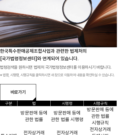
공지사항
통지서
조회
홍보센터
조합활동
홍보자료
홍보영상
연차보고서
보도자료
한국특수판매공제조합사업과 관련한
법제처의
[국가법령정보센터]와 연계되어 있습니다.
법령검색을 원하시면 법제처 국가법령정보센터를 이용하시기 바랍니다.
※ 법령, 시행령, 시행규칙을 클릭하시면 새 창으로 이동하여 내용을 확인하실 수 있습니다.
바로가기
구분
법
시행령
시행규칙
방문판매 등에
방문판매 등에
방문판매 등에
관한 법률
관한 법률
관한 법률 시행령
시행규칙
전자상거래
전자상거래
전자상거래