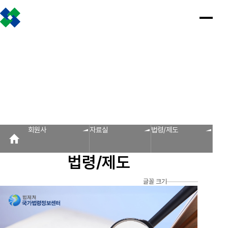
조합소개
인사말
설립근거 및 역할
조합비전 및 경영목표
연혁
조합운영실적
CI
조직도
찾아오시는 길
판매원/소비자
공제금 지급 신청안내
인
공
회
공
조
설
불
회
홍
회원사
사
제
원
지
합
립
법
원
보
공제금 신청 및 지급절차
공제금 신청 진행사항 조회
말
금
사
사
활
근
피
사
자
공제번호통지서 조회
지
광
항
동
거
라
조
료
불법피라미드 신고센터
FAQ/Q&A
급
장
및
미
회
신
역
드
신고센터
불법사례
불법피라미드 신고 진행상황 조회
FAQ
Q&A
청
할
신
회원사
자료실
법령/제도
회원사
안
고
보
내
센
회원사 광장
회원사 조회
공제조합 가입안내
도
터
법령/제도
자
공제금
료
신청 및
다단계, 후원방문판매
FAQ
신고센터
조
C
지급절차
불법사례
자료실
글꼴 크기
공제금
합
I
불법피라
신청
미드 신고
운
법령/제도
규정/지침
서식/자료
참고자료
제품접수
진행사항
진행상황
영
조회
조회
알림마당
실
공제번호
적