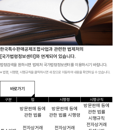
공지사항
통지서
조회
홍보센터
조합활동
홍보자료
홍보영상
연차보고서
보도자료
한국특수판매공제조합사업과 관련한
법제처의
[국가법령정보센터]와 연계되어 있습니다.
법령검색을 원하시면 법제처 국가법령정보센터를 이용하시기 바랍니다.
※ 법령, 시행령, 시행규칙을 클릭하시면 새 창으로 이동하여 내용을 확인하실 수 있습니다.
바로가기
구분
법
시행령
시행규칙
방문판매 등에
방문판매 등에
방문판매 등에
관한 법률
관한 법률
관한 법률 시행령
시행규칙
전자상거래
전자상거래
전자상거래