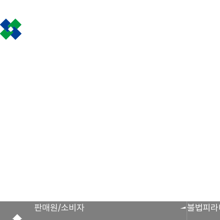
인사말
공제금 지급 신
회원사 광장
공지사항
조합활동
공제금 신청 및 지
공제금 신청 진행사
조합운영실적
보도자료
공제번호통지서 조
판매원/소비자
불법피라