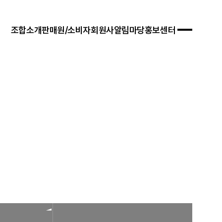
조합소개
판매원/소비자
회원사
알림마당
홍보센터
 경영목표
입안내
연혁
자료실
연차보고서
문판매
법령/제도
규정/지침
찾아오시는 길
서식/자료
참고자료
제품접수