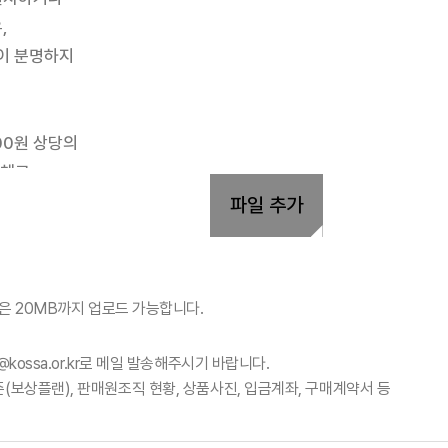
회원사
회원사 광장
회원사 조회
공
다단
자료실
법령/제도
규정/지침
서식/자료
알림마당
공지사항
홍보센터
조합활동
홍보자료
홍보영상
파일 추가
량은 20MB까지 업로드 가능합니다.
@kossa.or.kr로 메일 발송해주시기 바랍니다.
준(보상플랜), 판매원조직 현황, 상품사진, 입금계좌, 구매계약서 등