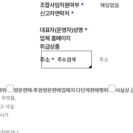
조합사임직원여부
*
신고자연락처
*
대표자(운영자)성명
*
업체 홈페이지
취급상품
주소
*
주소검색
조합소개
인사말
설립근거 및 역할
조
찾아오시는 길
판매원/소비자
공제금 지급 신청안내
행위
방문판매·후원방문판매업체의 다단계판매행위
사실상 
공제금 신청 및 지급절차
공제금
불법피라미드 신고센터
신고센터
불법사례
불법피라미드