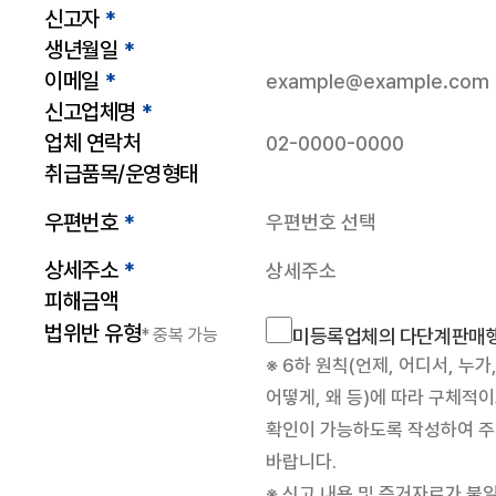
신고자
*
생년월일
*
이메일
*
신고업체명
*
업체 연락처
취급품목/운영형태
우편번호
*
상세주소
*
피해금액
법위반 유형
* 중복 가능
미등록업체의 다단계판매