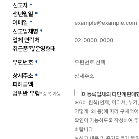
신고자
*
생년월일
*
이메일
*
신고업체명
*
업체 연락처
취급품목/운영형태
우편번호
*
상세주소
*
피해금액
법위반 유형
* 중복 가능
미등록업체의 다단계판매