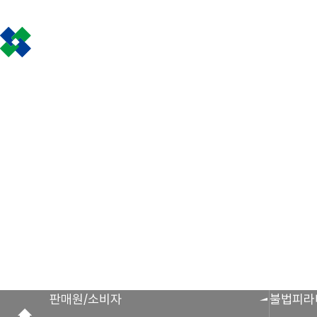
인사말
공제금 지급 신
회원사 광장
공지사항
조합활동
공제금 신청 및 지
공제금 신청 진행사
조합운영실적
보도자료
공제번호통지서 조
판매원/소비자
불법피라