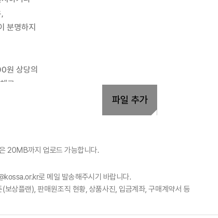
회원사
회원사 광장
회원사 조회
공
다단
자료실
법령/제도
규정/지침
서식/자료
알림마당
공지사항
홍보센터
조합활동
홍보자료
홍보영상
파일 추가
량은 20MB까지 업로드 가능합니다.
@kossa.or.kr로 메일 발송해주시기 바랍니다.
준(보상플랜), 판매원조직 현황, 상품사진, 입금계좌, 구매계약서 등