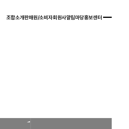
조합소개
판매원/소비자
회원사
알림마당
홍보센터
 경영목표
입안내
연혁
자료실
연차보고서
문판매
법령/제도
규정/지침
찾아오시는 길
서식/자료
참고자료
제품접수