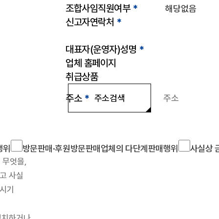
조합사임직원여부
*
신고자연락처
*
대표자(운영자)성명
*
업체 홈페이지
취급상품
주소
*
주소검색
조합소개
인사말
설립근거 및 역할
조
찾아오시는 길
판매원/소비자
공제금 지급 신청안내
행위
방문판매·후원방문판매업체의 다단계판매행위
사실상 
공제금 신청 및 지급절차
공제금
불법피라미드 신고센터
신고센터
불법사례
불법피라미드