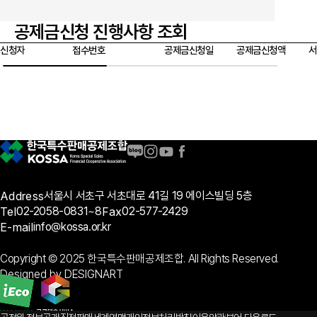
공제금신청 진행사항 조회
신청자
접수번호
공제금신청일
공제금신청액
서
공제금 온라인신청
설립 근거
공제금 온라인 신청은 휴대폰 본인인증 후 가능하며(대리인 신청, 공제번호통지서 양도는
거절됩니다.
이러한 사항에 동의하십니까?
Address
서울시 서초구 서초대로 41길 19 에이스빌딩 5층
동의함
동의하지 않음
Tel
02-2058-0831~8
Fax
02-577-2429
개인정보 수집 및 이용 동의
E-mail
info@kossa.or.kr
한국특수판매공제조합이 공제금지급 심사와 관련된 업무를 목적으로 5년간 본인의 개인정보(
Copyright © 2025 한국특수판매공제조합. All Rights Reserved.
이용하는 것에 동의하십니까?
위와 같은 개인정보를 수집, 이용하는 데 동의하십니까?
Designed by DESIGNART
동의함
동의하지 않음
제3자 정보 제공 동의