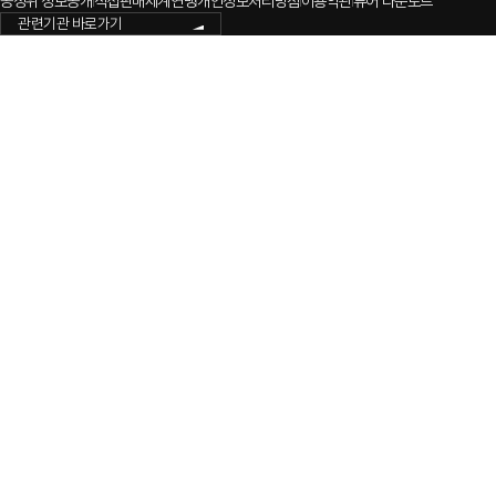
공정위 정보공개
직접판매세계연맹
개인정보처리방침
이용약관
뷰어 다운로드
한국특수판매공제조합이 청약철회 여부 및 후원수당 확인 등의 목적으로 본인의 개인정보(성
관련기관 바로가기
회사에 제공하는 것에 동의하십니까?
위와 같은 개인정보를 수집, 이용하는 데 동의하십니까?
동의함
동의하지 않음