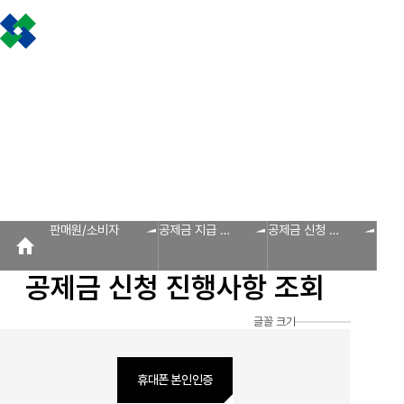
조합소개
인사말
설립근거 및 역할
조합비전 및 경영목표
연혁
조합운영실적
CI
조
판매원/소비자
공제금 지급 신청안내
불
공제금 신청 및 지급절차
공제금 신청 진행사항 조회
공제번호통지서 조회
신
인사말
공제금 지급
회원사 광장
공지사항
조합활동
판매원/소비자
회원사
신청안내
회원사 광장
회원사 조회
공제조합 가입안내
자료실
공제금 신청 및 지급절차
보도자료
공제금 신청 진행사항 조
조합운영실적
공제번호통지서 조회
다단계, 후원방문판매
FAQ
법령/제도
규정/지침
서
알림마당
판매원/소비자
공제금 지급 신
공제금 신청 진
공지사항
청안내
행사항 조회
홍보센터
공제금 신청 진행사항 조회
조합활동
홍보자료
홍보영상
연차보고서
보도자료
글꼴 크기
휴대폰 본인인증