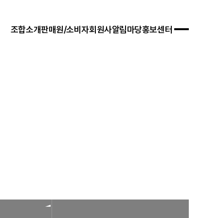
조합소개
판매원/소비자
회원사
알림마당
홍보센터
 경영목표
입안내
연혁
자료실
연차보고서
문판매
법령/제도
규정/지침
찾아오시는 길
서식/자료
참고자료
제품접수
합비전 및 경영목표
연혁
조합운영실적
CI
조직도