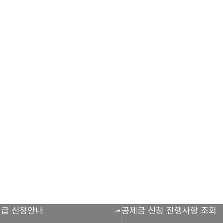
청안내
설립근거 및 역할
불법피라미드 신고센터
회원사 조회
홍보자료
조합비전 및
FAQ/Q&A
공제조합 가
홍보영상
급절차
판매원/소비자
신고센터
FAQ
다단계, 후원방
항 조회
불법사례
Q&A
FAQ
CI
조직도
회
불법피라미드 신고 진행상황 조회
조합소개
인사말
설립근거 및 역할
조
찾아오시는 길
지급 신청안내
공제금 신청 진행사항 조회
판매원/소비자
공제금 지급 신청안내