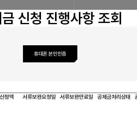
공제금 신청 및 지급절차
공제금
금 신청 진행사항 조회
불법피라미드 신고센터
신고센터
불법사례
불법피라미드
회원사
회원사 광장
회원사 조회
공
휴대폰 본인인증
다단
자료실
법령/제도
규정/지침
서식/자료
알림마당
공지사항
신청액
서류보완요청일
서류보완만료일
공제금처리상태
홍보센터
조합활동
홍보자료
홍보영상