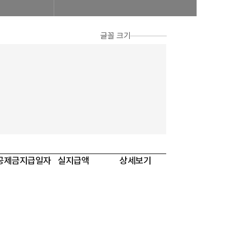
 신청 진행사항 조회
공제번호통지서 조회
FAQ/Q&A
글꼴 크기
 신고 진행상황 조회
FAQ
Q&A
제조합 가입안내
계, 후원방문판매
FAQ
Quick
참고자료
제품접수
회원사조회
공제금지급일자
실지급액
상세보기
연차보고서
보도자료
공제번호
통지서조회