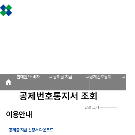
조합소개
인사말
설립근거 및 역할
조합비전 및 경영목표
연혁
조합운영실적
CI
조
판매원/소비자
공제금 지급 신청안내
불
공제금 신청 및 지급절차
공제금 신청 진행사항 조회
공제번호통지서 조회
신
인사말
공제금 지급
회원사 광장
공지사항
조합활동
판매원/소비자
회원사
신청안내
회원사 광장
회원사 조회
공제조합 가입안내
자료실
공제금 신청 및 지급절차
보도자료
공제금 신청 진행사항 조
조합운영실적
공제번호통지서 조회
다단계, 후원방문판매
FAQ
법령/제도
규정/지침
서
알림마당
판매원/소비자
공제금 지급 신
공제번호통지서
공지사항
청안내
조회
홍보센터
공제번호통지서 조회
조합활동
홍보자료
홍보영상
연차보고서
보도자료
글꼴 크기
이용안내
공제금 지급 신청서 다운로드