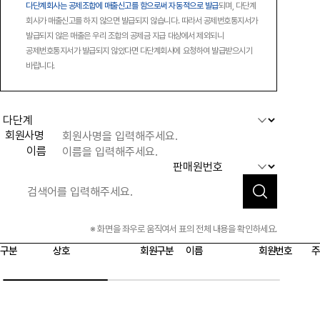
다단계회사는 공제조합에 매출신고를 함으로써 자동적으로 발급
되며, 다단계
회사가 매출신고를 하지 않으면 발급되지 않습니다. 따라서 공제번호통지서가
발급되지 않은 매출은 우리 조합의 공제금 지급 대상에서 제외되니
공제번호통지서가 발급되지 않았다면 다단계회사에 요청하여 발급받으시기
바랍니다.
회원사명
이름
※ 화면을 좌우로 움직여서 표의 전체 내용을 확인하세요.
구분
상호
회원구분
이름
회원번호
주
공제금 온라인신청