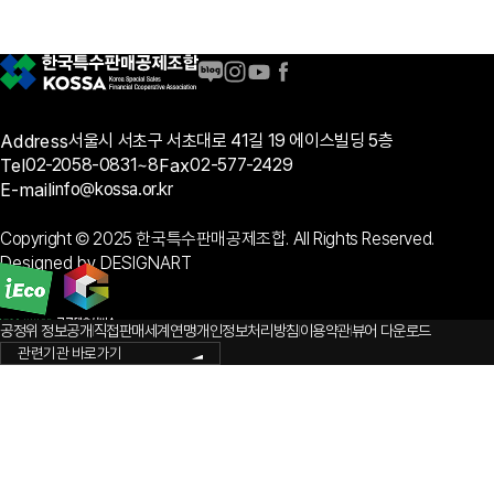
필수확인사항
공제금 온라인 신청은 휴대폰 본인인증 후 가능하며(대리인 신청, 공제번호통지서 양도는
거절됩니다.
이러한 사항에 동의하십니까?
Address
서울시 서초구 서초대로 41길 19 에이스빌딩 5층
동의함
동의하지 않음
Tel
02-2058-0831~8
Fax
02-577-2429
개인정보 수집 및 이용 동의
E-mail
info@kossa.or.kr
한국특수판매공제조합이 공제금지급 심사와 관련된 업무를 목적으로 5년간 본인의 개인정보(
Copyright © 2025 한국특수판매공제조합. All Rights Reserved.
이용하는 것에 동의하십니까?
위와 같은 개인정보를 수집, 이용하는 데 동의하십니까?
Designed by DESIGNART
동의함
동의하지 않음
제3자 정보 제공 동의
공정위 정보공개
직접판매세계연맹
개인정보처리방침
이용약관
뷰어 다운로드
한국특수판매공제조합이 청약철회 여부 및 후원수당 확인 등의 목적으로 본인의 개인정보(성
관련기관 바로가기
회사에 제공하는 것에 동의하십니까?
위와 같은 개인정보를 수집, 이용하는 데 동의하십니까?
동의함
동의하지 않음