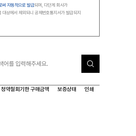
로써 자동적으로 발급
되며, 다단계 회사가
참고자료
제품접수
지급 대상에서 제외되니 공제번호통지서가 발급되지
연차보고서
보도자료
Quick
회원사조회
청약철회기한
구매금액
보증상태
인쇄
공제번호
통지서조회