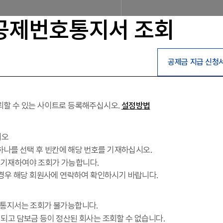
공제번호통지서 조회
공제금 지급 신청
조합소개
인사말
설립근거 및 역할
조
찾아오시는 길
판매원/소비자
공제금 지급 신청안내
뢰할 수 있는 사이트로 등록해주십시오.
설정방법
공제금 신청 및 지급절차
공제금
시오
불법피라미드 신고센터
 하나를 선택 후 빈칸에 해당 번호를 기재하십시오.
게 기재하여야 조회가 가능합니다.
신고센터
불법사례
불법피라미드
 경우 해당 회원사에 연락하여 확인하시기 바랍니다.
회원사
회원사 광장
회원사 조회
공
다단
통지서는 조회가 불가능합니다.
자료실
고 담보금 등이 정산된 회사는 조회할 수 없습니다.