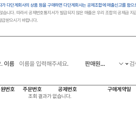
자가 다단계회사의 상품 등을 구매하면 다단계회사는 공제조합에 매출신고를 함으
법령/제도
규정/지침
서식/자료
않습니다. 따라서 공제번호통지서가 발급되지 않은 매출은 우리 조합의 공제금 
알림마당
발급받으시기 바랍니다.
공지사항
홍보센터
조합활동
홍보자료
홍보영상
이름
회원번호
주문번호
공제번호
구매계약일
조회 결과가 없습니다.