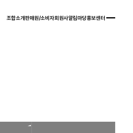
조합소개
판매원/소비자
회원사
알림마당
홍보센터
 경영목표
입안내
연혁
자료실
연차보고서
문판매
법령/제도
규정/지침
찾아오시는 길
서식/자료
참고자료
제품접수