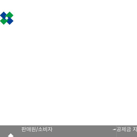
인사말
공제금 지급 신
회원사 광장
공지사항
조합활동
공제금 신청 및 지
공제금 신청 진행사
조합운영실적
보도자료
공제번호통지서 조
판매원/소비자
공제금 