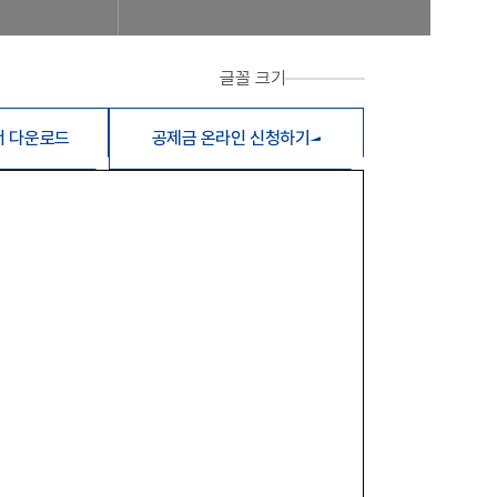
글꼴 크기
서 다운로드
공제금 온라인 신청하기
합비전 및 경영목표
연혁
조합운영실적
CI
조직도
 신청 진행사항 조회
공제번호통지서 조회
FAQ/Q&A
 신고 진행상황 조회
FAQ
Q&A
제조합 가입안내
계, 후원방문판매
FAQ