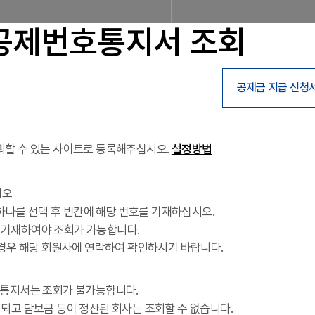
공제번호통지서 조회
공제금 지급 신청
조합소개
인사말
설립근거 및 역할
조
찾아오시는 길
판매원/소비자
공제금 지급 신청안내
뢰할 수 있는 사이트로 등록해주십시오.
설정방법
공제금 신청 및 지급절차
공제금
시오
불법피라미드 신고센터
 하나를 선택 후 빈칸에 해당 번호를 기재하십시오.
게 기재하여야 조회가 가능합니다.
신고센터
불법사례
불법피라미드
 경우 해당 회원사에 연락하여 확인하시기 바랍니다.
회원사
회원사 광장
회원사 조회
공
다단
통지서는 조회가 불가능합니다.
자료실
고 담보금 등이 정산된 회사는 조회할 수 없습니다.