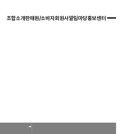
조합소개
판매원/소비자
회원사
알림마당
홍보센터
 경영목표
입안내
연혁
자료실
연차보고서
문판매
법령/제도
규정/지침
찾아오시는 길
서식/자료
참고자료
제품접수