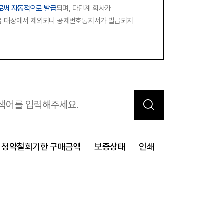
로써 자동적으로 발급
되며, 다단계 회사가
참고자료
제품접수
지급 대상에서 제외되니 공제번호통지서가 발급되지
연차보고서
보도자료
Quick
회원사조회
청약철회기한
구매금액
보증상태
인쇄
공제번호
통지서조회