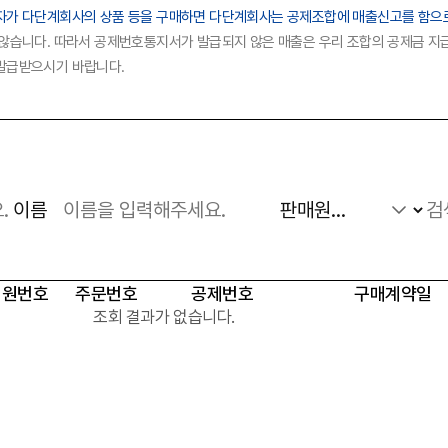
자가 다단계회사의 상품 등을 구매하면 다단계회사는 공제조합에 매출신고를 함으
법령/제도
규정/지침
서식/자료
않습니다. 따라서 공제번호통지서가 발급되지 않은 매출은 우리 조합의 공제금 
알림마당
발급받으시기 바랍니다.
공지사항
홍보센터
조합활동
홍보자료
홍보영상
이름
회원번호
주문번호
공제번호
구매계약일
조회 결과가 없습니다.