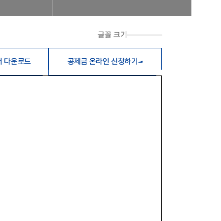
글꼴 크기
서 다운로드
공제금 온라인 신청하기
합비전 및 경영목표
연혁
조합운영실적
CI
조직도
 신청 진행사항 조회
공제번호통지서 조회
FAQ/Q&A
 신고 진행상황 조회
FAQ
Q&A
제조합 가입안내
계, 후원방문판매
FAQ