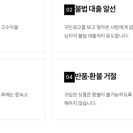
다단
불법 대출 알선
자료실
법령/제도
규정/지침
서식/자료
 고수익을
구인광고를 보고 찾아온 사람에게 업
알림마당
공지사항
심지어 불법 대출까지 유도합니다.
홍보센터
조합활동
홍보자료
홍보영상
반품·환불 거절
 후에는 합숙소
구입한 상품은 환불이 불가능하도록
해주지 않습니다.