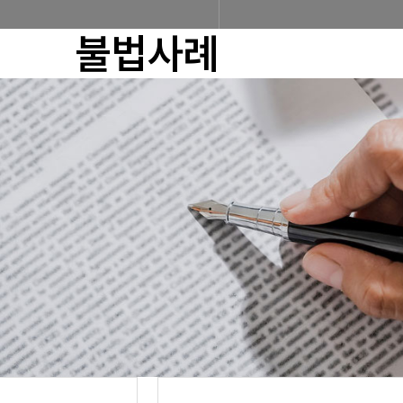
불법사례
조합소개
인사말
설립근거 및 역할
조
찾아오시는 길
판매원/소비자
공제금 지급 신청안내
공제금 신청 및 지급절차
공제금
불법피라미드 신고센터
신고센터
불법사례
불법피라미드
회원사
회원사 광장
회원사 조회
공