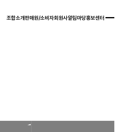
조합소개
판매원/소비자
회원사
알림마당
홍보센터
 경영목표
입안내
연혁
자료실
연차보고서
문판매
법령/제도
규정/지침
찾아오시는 길
서식/자료
참고자료
제품접수