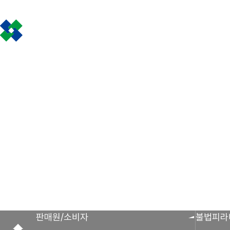
인사말
공제금 지급 신
회원사 광장
공지사항
조합활동
공제금 신청 및 지
공제금 신청 진행사
조합운영실적
보도자료
공제번호통지서 조
판매원/소비자
불법피라