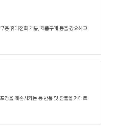
계, 후원방문판매
FAQ
참고자료
제품접수
무용 휴대전화 개통,
제품구매 등을 강요하고
연차보고서
보도자료
Quick
 포장을 훼손시키는 등
반품 및 환불을 제대로
회원사조회
공제번호