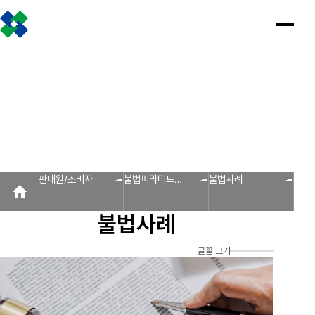
조합소개
인사말
설립근거 및 역할
조합비전 및 경영목표
연혁
조합운영실적
CI
조직도
찾아오시는 길
판매원/소비자
공제금 지급 신청안내
인
공
회
공
조
설
불
회
홍
판매원/소비자
사
제
원
지
합
립
법
원
보
공제금 신청 및 지급절차
공제금 신청 진행사항 조회
말
금
사
사
활
근
피
사
자
공제번호통지서 조회
지
광
항
동
거
라
조
료
불법피라미드 신고센터
FAQ/Q&A
급
장
및
미
회
신
역
드
신고센터
불법사례
불법피라미드 신고 진행상황 조회
FAQ
Q&A
청
할
신
판매원/소비자
불법피라미드
불법사례
회원사
안
고
보
신고센터
내
센
회원사 광장
회원사 조회
공제조합 가입안내
도
터
불법사례
자
공제금
료
신청 및
다단계, 후원방문판매
FAQ
신고센터
조
C
지급절차
불법사례
자료실
글꼴 크기
공제금
합
I
불법피라
신청
미드 신고
운
법령/제도
규정/지침
서식/자료
참고자료
제품접수
진행사항
진행상황
영
조회
조회
알림마당
실
공제번호
적