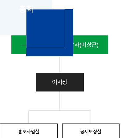
공지사항
통지서
총회
조회
홍보센터
조합활동
홍보자료
홍보영상
연차보고서
보도자료
이사회
감사(비상근)
이사장
홍보사업실
공제보상실