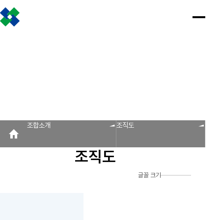
조합소개
인사말
설립근거 및 역할
조합비전 및 경영목표
연혁
조합운영실적
CI
조직도
찾아오시는 길
판매원/소비자
공제금 지급 신청안내
인
공
회
공
조
설
불
회
홍
조합소개
사
제
원
지
합
립
법
원
보
공제금 신청 및 지급절차
공제금 신청 진행사항 조회
말
금
사
사
활
근
피
사
자
공제번호통지서 조회
지
광
항
동
거
라
조
료
불법피라미드 신고센터
FAQ/Q&A
급
장
및
미
회
신
역
드
신고센터
불법사례
불법피라미드 신고 진행상황 조회
FAQ
Q&A
청
할
신
조합소개
조직도
회원사
안
고
보
내
센
회원사 광장
회원사 조회
공제조합 가입안내
도
터
조직도
자
공제금
료
신청 및
다단계, 후원방문판매
FAQ
신고센터
조
C
지급절차
불법사례
자료실
글꼴 크기
공제금
합
I
불법피라
신청
미드 신고
운
법령/제도
규정/지침
서식/자료
참고자료
제품접수
진행사항
진행상황
영
조회
조회
알림마당
실
공제번호
적