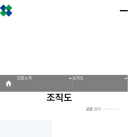
조합소개
인사말
설립근거 및 역할
조합비전 및 경영목표
연혁
조합운영실적
CI
조직도
찾아오시는 길
판매원/소비자
공제금 지급 신청안내
인
공
회
공
조
설
불
회
홍
조합소개
사
제
원
지
합
립
법
원
보
공제금 신청 및 지급절차
공제금 신청 진행사항 조회
말
금
사
사
활
근
피
사
자
공제번호통지서 조회
지
광
항
동
거
라
조
료
불법피라미드 신고센터
FAQ/Q&A
급
장
및
미
회
신
역
드
신고센터
불법사례
불법피라미드 신고 진행상황 조회
FAQ
Q&A
청
할
신
조합소개
조직도
회원사
안
고
보
내
센
회원사 광장
회원사 조회
공제조합 가입안내
도
터
조직도
자
공제금
료
신청 및
다단계, 후원방문판매
FAQ
신고센터
조
C
지급절차
불법사례
자료실
글꼴 크기
공제금
합
I
불법피라
신청
미드 신고
운
법령/제도
규정/지침
서식/자료
참고자료
제품접수
진행사항
진행상황
영
조회
조회
알림마당
실
공제번호
적