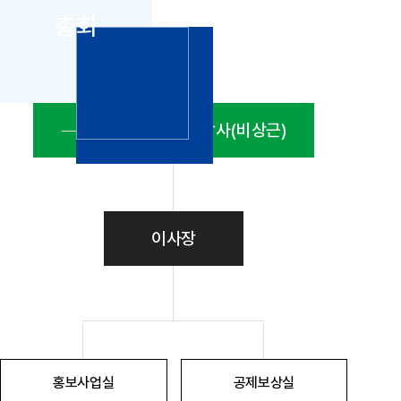
공지사항
통지서
총회
조회
홍보센터
조합활동
홍보자료
홍보영상
연차보고서
보도자료
이사회
감사(비상근)
이사장
홍보사업실
공제보상실