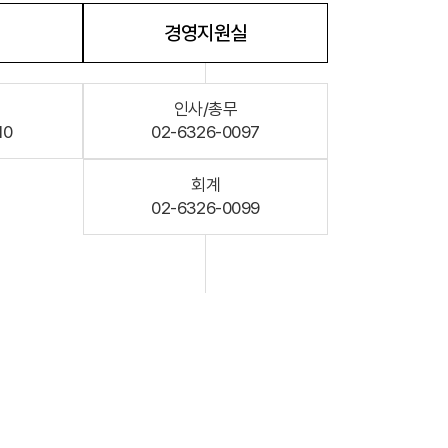
계, 후원방문판매
FAQ
경영지원실
참고자료
제품접수
인사/총무
10
02-6326-0097
연차보고서
보도자료
회계
02-6326-0099
Quick
회원사조회