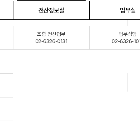
다단
전산정보실
법무실
자료실
법령/제도
규정/지침
서식/자료
조합 전산업무
법무상담
알림마당
02-6326-0131
02-6326-10
공지사항
홍보센터
조합활동
홍보자료
홍보영상