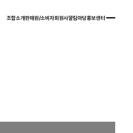
조합소개
판매원/소비자
회원사
알림마당
홍보센터
 경영목표
입안내
연혁
자료실
연차보고서
문판매
법령/제도
규정/지침
찾아오시는 길
서식/자료
참고자료
제품접수