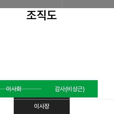
조직도
조합소개
인사말
설립근거 및 역할
조
찾아오시는 길
판매원/소비자
공제금 지급 신청안내
공제금 신청 및 지급절차
공제금
이사회
감사(비상근)
불법피라미드 신고센터
신고센터
불법사례
불법피라미드
이사장
회원사
회원사 광장
회원사 조회
공