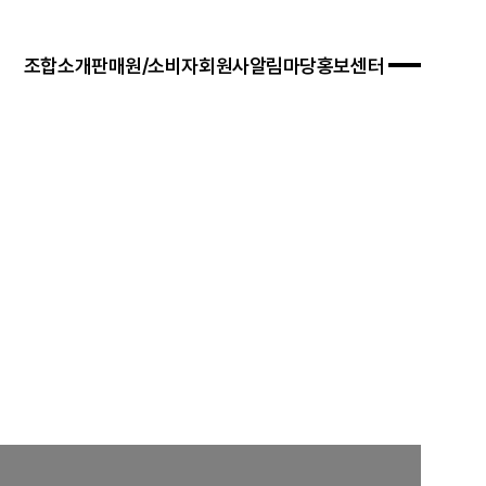
조합소개
판매원/소비자
회원사
알림마당
홍보센터
 경영목표
입안내
연혁
자료실
연차보고서
문판매
법령/제도
규정/지침
찾아오시는 길
서식/자료
참고자료
제품접수