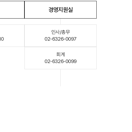
계, 후원방문판매
FAQ
경영지원실
참고자료
제품접수
인사/총무
10
02-6326-0097
연차보고서
보도자료
회계
02-6326-0099
Quick
회원사조회