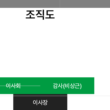
조직도
조합소개
인사말
설립근거 및 역할
조
찾아오시는 길
판매원/소비자
공제금 지급 신청안내
공제금 신청 및 지급절차
공제금
이사회
감사(비상근)
불법피라미드 신고센터
신고센터
불법사례
불법피라미드
이사장
회원사
회원사 광장
회원사 조회
공