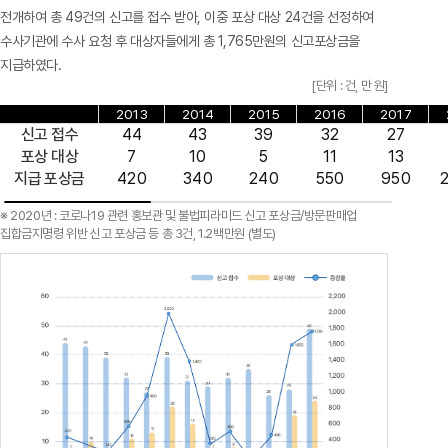
전개하여 총 49건의 신고를 접수 받아, 이중 포상 대상 24건을 선정하여
수사기관에 수사 요청 후 대상자들에게 총 1,765만원의 신고포상금을
지급하였다.
[단위 : 건, 만 원]
2013
2014
2015
2016
2017
신고 접수
44
43
39
32
27
포상 대상
7
10
5
11
13
지급 포상금
420
340
240
550
950
※ 2020년 : 코로나19 관련 홍보관 및 불법피라미드 신고 포상금/방문판매업
집합금지명령 위반 신고 포상금 등 총 3건, 1.2백만원 (별도)