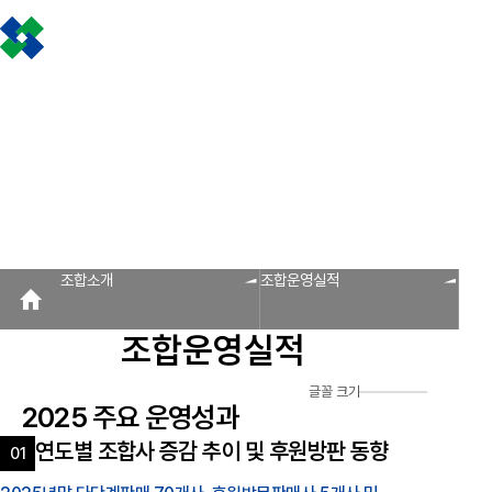
조합소개
인사말
설립근거 및 역할
조합비전 및 경영목표
연혁
조합운영실적
CI
조
판매원/소비자
공제금 지급 신청안내
불
공제금 신청 및 지급절차
공제금 신청 진행사항 조회
공제번호통지서 조회
신
인사말
공제금 지급
회원사 광장
공지사항
조합활동
조합소개
회원사
신청안내
회원사 광장
회원사 조회
공제조합 가입안내
자료실
공제금 신청 및 지급절차
보도자료
공제금 신청 진행사항 조
조합운영실적
공제번호통지서 조회
다단계, 후원방문판매
FAQ
법령/제도
규정/지침
서
알림마당
조합소개
조합운영실적
공지사항
홍보센터
조합운영실적
조합활동
홍보자료
홍보영상
연차보고서
보도자료
글꼴 크기
2025 주요 운영성과
연도별 조합사 증감 추이 및 후원방판 동향