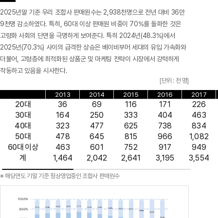
2025년말 기준 우리 조합사 판매원수는 2,938천명으로 전년 대비 36만
9천명 감소하였다. 특히, 60대 이상 판매원 비중이 70%를 돌파한 것은
고령화 사회의 단면을 극명하게 보여준다. 특히 2024년(48.3%)에서
2025년(70.3%) 사이의 급격한 상승은 베이비부머 세대의 유입 가속화와
더불어, 고령층에 최적화된 상품군 및 마케팅 전략이 시장에서 강력하게
작동하고 있음을 시사한다.
[단위 : 천 명]
2013
2014
2015
2016
2017
20대
36
69
116
171
226
30대
164
250
333
404
463
40대
323
477
625
738
834
50대
478
645
815
966
1,082
60대 이상
463
601
752
917
949
계
1,464
2,042
2,641
3,195
3,554
※ 해당연도 기말 기준 정상영업중인 조합사 판매원수