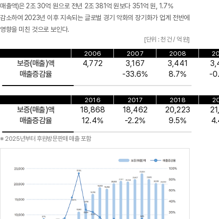
매출액)은 2조 30억 원으로 전년 2조 381억 원보다 351억 원, 1.7%
감소하여 2023년 이후 지속되는 글로벌 경기 악화의 장기화가 업계 전반에
영향을 미친 것으로 보인다.
[단위 : 천 건 / 억 원]
2006
2007
2008
2
보증(매출)액
4,772
3,167
3,441
3,
매출증감율
-33.6%
8.7%
-0
2016
2017
2018
2
보증(매출)액
18,868
18,462
20,223
21
매출증감율
12.4%
-2.2%
9.5%
4
※ 2025년부터 후원방문판매 매출 포함