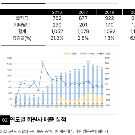
2016
2017
2018
2
출자금
762
877
922
9
기타담보
290
201
170
1
합계
1,052
1,078
1,092
1,
증감율(%)
21.8%
2.5%
1.3%
6
연도별 회원사 매출 실적
2025년도 조합의 공제보증 총액(다단계판매 및 후원방문판매 회원사