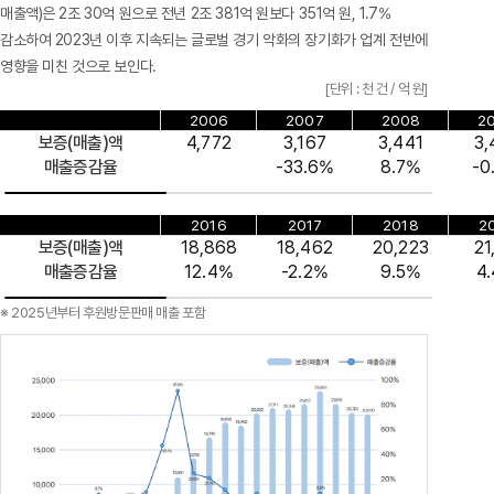
매출액)은 2조 30억 원으로 전년 2조 381억 원보다 351억 원, 1.7%
감소하여 2023년 이후 지속되는 글로벌 경기 악화의 장기화가 업계 전반에
영향을 미친 것으로 보인다.
[단위 : 천 건 / 억 원]
2006
2007
2008
2
보증(매출)액
4,772
3,167
3,441
3,
매출증감율
-33.6%
8.7%
-0
2016
2017
2018
2
보증(매출)액
18,868
18,462
20,223
21
매출증감율
12.4%
-2.2%
9.5%
4
※ 2025년부터 후원방문판매 매출 포함