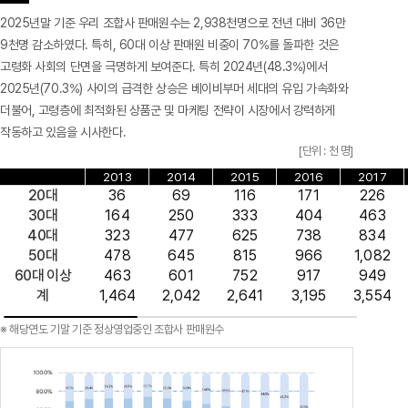
2025년말 기준 우리 조합사 판매원수는 2,938천명으로 전년 대비 36만
9천명 감소하였다. 특히, 60대 이상 판매원 비중이 70%를 돌파한 것은
고령화 사회의 단면을 극명하게 보여준다. 특히 2024년(48.3%)에서
2025년(70.3%) 사이의 급격한 상승은 베이비부머 세대의 유입 가속화와
더불어, 고령층에 최적화된 상품군 및 마케팅 전략이 시장에서 강력하게
작동하고 있음을 시사한다.
[단위 : 천 명]
2013
2014
2015
2016
2017
20대
36
69
116
171
226
30대
164
250
333
404
463
40대
323
477
625
738
834
50대
478
645
815
966
1,082
60대 이상
463
601
752
917
949
계
1,464
2,042
2,641
3,195
3,554
※ 해당연도 기말 기준 정상영업중인 조합사 판매원수