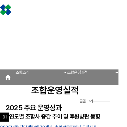
조합소개
인사말
설립근거 및 역할
조합비전 및 경영목표
연혁
조합운영실적
CI
조
판매원/소비자
공제금 지급 신청안내
불
공제금 신청 및 지급절차
공제금 신청 진행사항 조회
공제번호통지서 조회
신
인사말
공제금 지급
회원사 광장
공지사항
조합활동
조합소개
회원사
신청안내
회원사 광장
회원사 조회
공제조합 가입안내
자료실
공제금 신청 및 지급절차
보도자료
공제금 신청 진행사항 조
조합운영실적
공제번호통지서 조회
다단계, 후원방문판매
FAQ
법령/제도
규정/지침
서
알림마당
조합소개
조합운영실적
공지사항
홍보센터
조합운영실적
조합활동
홍보자료
홍보영상
연차보고서
보도자료
글꼴 크기
2025 주요 운영성과
연도별 조합사 증감 추이 및 후원방판 동향