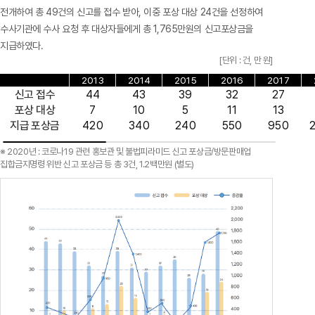
전개하여 총 49건의 신고를 접수 받아, 이중 포상 대상 24건을 선정하여
수사기관에 수사 요청 후 대상자들에게 총 1,765만원의 신고포상금을
지급하였다.
[단위 : 건, 만 원]
2013
2014
2015
2016
2017
신고 접수
44
43
39
32
27
포상 대상
7
10
5
11
13
지급 포상금
420
340
240
550
950
※ 2020년 : 코로나19 관련 홍보관 및 불법피라미드 신고 포상금/방문판매업
집합금지명령 위반 신고 포상금 등 총 3건, 1.2백만원 (별도)