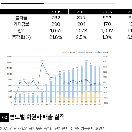
2016
2017
2018
2
출자금
762
877
922
9
기타담보
290
201
170
1
합계
1,052
1,078
1,092
1,
증감율(%)
21.8%
2.5%
1.3%
6
연도별 회원사 매출 실적
2025년도 조합의 공제보증 총액(다단계판매 및 후원방문판매 회원사