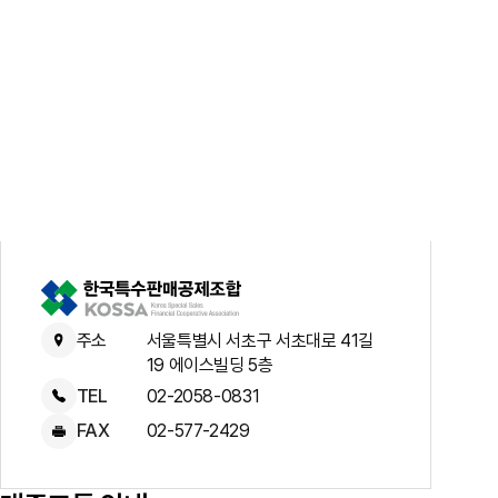
공지사항
통지서
조회
홍보센터
조합활동
홍보자료
홍보영상
연차보고서
보도자료
주소
서울특별시 서초구 서초대로 41길
19 에이스빌딩 5층
TEL
02-2058-0831
FAX
02-577-2429