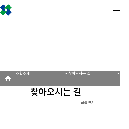
조합소개
인사말
설립근거 및 역할
조합비전 및 경영목표
연혁
조합운영실적
CI
조직도
찾아오시는 길
판매원/소비자
공제금 지급 신청안내
인
공
회
공
조
설
불
회
홍
조합소개
사
제
원
지
합
립
법
원
보
공제금 신청 및 지급절차
공제금 신청 진행사항 조회
말
금
사
사
활
근
피
사
자
공제번호통지서 조회
지
광
항
동
거
라
조
료
불법피라미드 신고센터
FAQ/Q&A
급
장
및
미
회
신
역
드
신고센터
불법사례
불법피라미드 신고 진행상황 조회
FAQ
Q&A
청
할
신
조합소개
찾아오시는 길
회원사
안
고
보
내
센
회원사 광장
회원사 조회
공제조합 가입안내
도
터
찾아오시는 길
자
공제금
료
신청 및
다단계, 후원방문판매
FAQ
신고센터
조
C
지급절차
불법사례
자료실
글꼴 크기
공제금
합
I
불법피라
신청
미드 신고
운
법령/제도
규정/지침
서식/자료
참고자료
제품접수
진행사항
진행상황
영
조회
조회
알림마당
실
공제번호
적