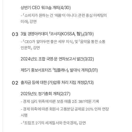
상반기 CEO 워크숍 개최(4/30)
- 「소비자가 원하는 건 '제품'이 아니다: 관련 중심 마케팅의
미래」 강연
03
3월 경영아카데미 「코사지(KOSSA, 智)」(3/19)
- 「CEO가 알아두면 좋은 세무 지식」 및 「음악을 통한 소통
인문학」 강연
2024년도 조합 국영∙문 연차보고서 발간(3/22)
제5기 홍보서포터즈 「팀플래너」 발대식 개최(3/31)
02
출자금 등에 대한 (가)압류 처리 지침 개정(2/13)
2025년도 정기총회 개최(2/27)
- 경제 심리 위축에 따른 보증 매출 2조 381억원 기록
- 경제 위축에 따른 회원사 고통분담 공제료 20% 인하 연장
시행
- 「트럼프 2기의 세계질서와 한국경제」 강연