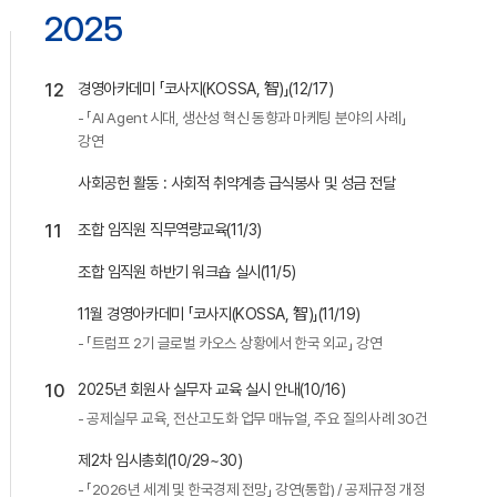
공지사항
통지서
2025
조회
홍보센터
조합활동
홍보자료
홍보영상
연차보고서
보도자료
12
경영아카데미 「코사지(KOSSA, 智)」(12/17)
- 「AI Agent 시대, 생산성 혁신 동향과 마케팅 분야의 사례」
강연
사회공헌 활동 : 사회적 취약계층 급식봉사 및 성금 전달
11
조합 임직원 직무역량교육(11/3)
조합 임직원 하반기 워크숍 실시(11/5)
11월 경영아카데미 「코사지(KOSSA, 智)」(11/19)
- 「트럼프 2기 글로벌 카오스 상황에서 한국 외교」 강연
10
2025년 회원사 실무자 교육 실시 안내(10/16)
- 공제실무 교육, 전산고도화 업무 매뉴얼, 주요 질의사례 30건
제2차 임시총회(10/29~30)
- 「2026년 세계 및 한국경제 전망」 강연(통합) / 공제규정 개정