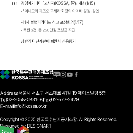
01
경영아카데미 「코사지(KOSSA, 智)」 개최(1/15)
- 「이나모리 가즈오 교세라 회장의 아메바 경영」 강연
제1차 불법피라미드 신고 포상회의(1/17)
- 특판 3건, 총 250만원 포상금 지급
상반기 다단계판매 회원사 신용평가
2009
2015
2018
2021
2024
12
조합사 다단계판매원 교육 실시
11
부산시와 공동으로 고3학생 대상 불법피라미드 소비자
12
공정위와 함께하는 고3학생 대상 소비자피해예방 교육(서울,
12
공정위 소비자정책국장, 코로나19 방역 조합사 현장방문 및
12
조합사 실무자 교육 및 간담회 개최(12/11)
피해예방 교육 실시
경기) 실시
조합 이사장과 업계간담회(12/14)
- 공제계약 실무운영사례, 조합사 질의사례 중심의 법무 및
09
임시총회 개최
회사운영에 필요한 세무회계 교육
업계지와의 소통 위한 편집국장 간담회 개최
10
공정위와 공동으로 노인층 불법피라미드 예방 홍보 실시(전국
SNS 활성화를 위한 조합 홍보대사 모집 및 1기(대학생)
직접판매공제조합과 공동으로 지하철/버스 광고 실시
63,000개 노인정 포스터 제작·배포)
발대식 개최
조합 사회공헌활동: 무의탁 어르신, 아동 취약계층 찾아
특수거래분야 발전을 위한 공정위 워크숍 참가
Address
서울시 서초구 서초대로 41길 19 에이스빌딩 5층
임직원 급식봉사 및 성금 전달
03
정기총회 개최
조합사 CEO 워크숍 및 제1차 임시총회 개최
Tel
02-2058-0831~8
Fax
02-577-2429
조합 사회공헌활동 : 은평천사원, 성우회양로원, 나그네집
청소년 및 소년소녀가장 장학금 전달 등 사회공헌활동
E-mail
info@kossa.or.kr
기부금 전달 및 조합 임직원 성금모금하여 KBS 사랑의 열매
11
학술대회 「유통산업의 현안과 개선방안」
09
경영노하우공유세미나 개최
재단에 기탁
(한국경제법학회∙연대법학연구원 개최, 직판협회 후원) 참석
11
2018년 하반기 조합사 CEO 골프행사
Copyright © 2025 한국특수판매공제조합. All Rights Reserved.
2008
(11/8)
07
공정위와 공동으로 노인층 불법피라미드 예방 홍보 실시
11
양 조합ㆍ협회 및 한국소비자법학회 공동 학술대회 '방판법의
Designed by DESIGNART
조합사 비용절감 위한 회계법인과 실질자본금요건 심사관련
(대한노인회 소식지광고 게재·배포)
개정방향' 개최(11/10)