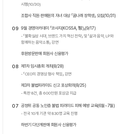
시행(10/30)
조합사 직원∙판매원의 자녀 대상 「꿈나래 장학생」 모집(10/31)
09
9월 경영아카데미 「코사지(KOSSA, 智)」(9/17)
- 「불확실성 시대, 브랜드 가치 혁신 전략」 및 「삶과 음악, LP와
함께하는 음악소통」 강연
후원방문판매 회원사 신용평가
08
제1차 임시총회 개최(8/28)
- 「CEO의 경영상 형사 책임」 강연
제3차 불법피라미드 신고 포상회의(8/25)
- 특판 8건, 총 600만원 포상금 지급
07
공정위 공동 노인층 불법 피라미드 피해 예방 교육(6월~7월)
- 전국 10개 기관 약 830명 교육 진행
하반기 다단계판매 회원사 신용평가