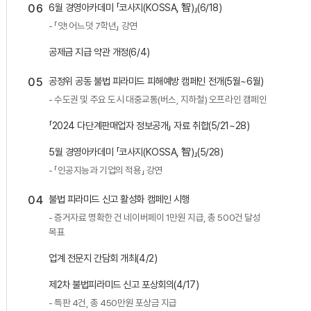
06
6월 경영아카데미 「코사지(KOSSA, 智)」(6/18)
- 「앗! 어느덧 7학년」 강연
공제금 지급 약관 개정(6/4)
05
공정위 공동 불법 피라미드 피해예방 캠페인 전개(5월~6월)
- 수도권 및 주요 도시 대중교통(버스, 지하철) 오프라인 캠페인
「2024 다단계판매업자 정보공개」 자료 취합(5/21~28)
5월 경영아카데미 「코사지(KOSSA, 智)」(5/28)
- 「인공지능과 기업의 적용」 강연
04
불법 피라미드 신고 활성화 캠페인 시행
- 증거자료 명확한 건 네이버페이 1만원 지급, 총 500건 달성
목표
업계 전문지 간담회 개최(4/2)
제2차 불법피라미드 신고 포상회의(4/17)
- 특판 4건, 총 450만원 포상금 지급