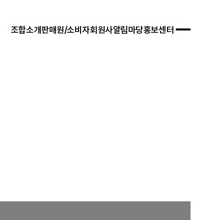
조합소개
판매원/소비자
회원사
알림마당
홍보센터
 경영목표
입안내
연혁
자료실
연차보고서
문판매
법령/제도
규정/지침
찾아오시는 길
서식/자료
참고자료
제품접수