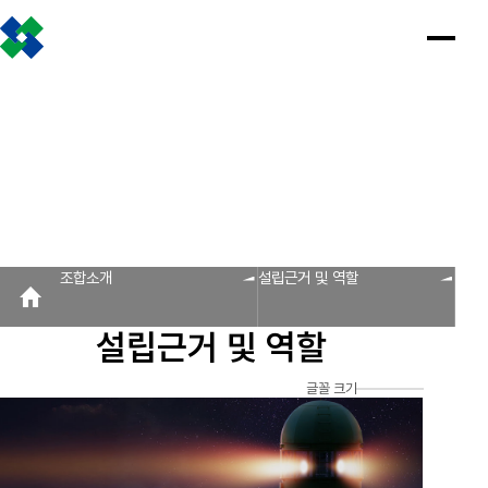
조합소개
인사말
설립근거 및 역할
조합비전 및 경영목표
연혁
조합운영실적
CI
조직도
찾아오시는 길
판매원/소비자
공제금 지급 신청안내
인
공
회
공
조
설
불
회
홍
조합소개
사
제
원
지
합
립
법
원
보
공제금 신청 및 지급절차
공제금 신청 진행사항 조회
말
금
사
사
활
근
피
사
자
공제번호통지서 조회
지
광
항
동
거
라
조
료
불법피라미드 신고센터
FAQ/Q&A
급
장
및
미
회
신
역
드
신고센터
불법사례
불법피라미드 신고 진행상황 조회
FAQ
Q&A
청
할
신
조합소개
설립근거 및 역할
회원사
안
고
보
내
센
회원사 광장
회원사 조회
공제조합 가입안내
도
터
설립근거 및 역할
자
공제금
료
신청 및
다단계, 후원방문판매
FAQ
신고센터
조
C
지급절차
불법사례
자료실
글꼴 크기
공제금
합
I
불법피라
신청
미드 신고
운
법령/제도
규정/지침
서식/자료
참고자료
제품접수
진행사항
진행상황
영
조회
조회
알림마당
실
공제번호
적