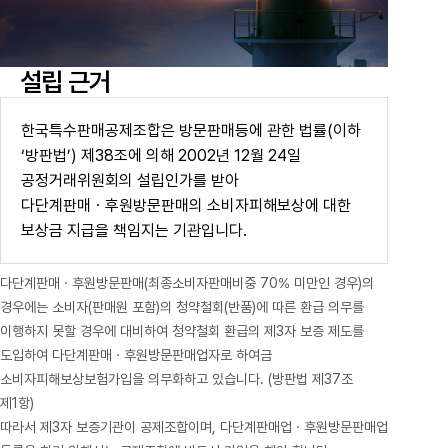
공지사항
통지서
조회
홍보센터
조합활동
홍보자료
홍보영상
연차보고서
보도자료
설립 근거
한국특수판매공제조합은 방문판매등에 관한 법률(이하
‘방판법’) 제38조에 의해 2002년 12월 24일
공정거래위원회의 설립인가를 받아
다단계판매ㆍ후원방문판매의 소비자피해보상에 대한
보상금 지급을 책임지는 기관입니다.
다단계판매ㆍ후원방문판매(최종소비자판매비중 70% 미만인 경우)의
경우에는 소비자(판매원 포함)의 청약철회(반품)에 따른 환급 의무를
이행하지 못할 경우에 대비하여 청약철회 환급의
제3자 보증 제도를
도입하여 다단계판매ㆍ후원방문판매업자로 하여금
소비자피해보상보험가입을 의무화하고 있습니다. (방판법 제37조
제1항)
따라서 제3자 보증기관이 공제조합이며, 다단계판매업ㆍ후원방문판매업