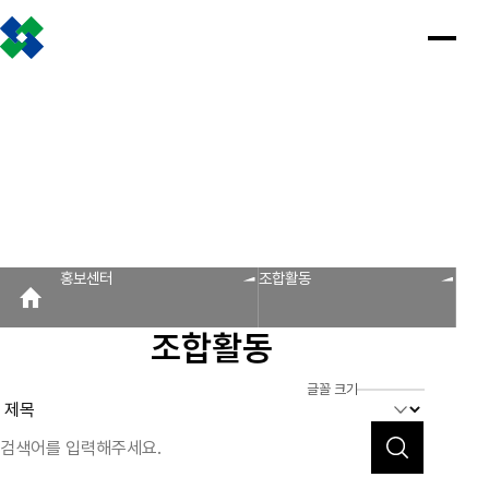
조합소개
인사말
설립근거 및 역할
조합비전 및 경영목표
연혁
조합운영실적
CI
조직도
찾아오시는 길
판매원/소비자
공제금 지급 신청안내
인
공
회
공
조
설
불
회
홍
홍보센터
사
제
원
지
합
립
법
원
보
공제금 신청 및 지급절차
공제금 신청 진행사항 조회
말
금
사
사
활
근
피
사
자
공제번호통지서 조회
지
광
항
동
거
라
조
료
불법피라미드 신고센터
FAQ/Q&A
급
장
및
미
회
신
역
드
신고센터
불법사례
불법피라미드 신고 진행상황 조회
FAQ
Q&A
청
할
신
홍보센터
조합활동
회원사
안
고
보
내
센
회원사 광장
회원사 조회
공제조합 가입안내
도
터
조합활동
자
공제금
료
신청 및
다단계, 후원방문판매
FAQ
신고센터
조
C
지급절차
불법사례
자료실
글꼴 크기
공제금
합
I
불법피라
신청
미드 신고
운
법령/제도
규정/지침
서식/자료
참고자료
제품접수
진행사항
진행상황
영
조회
조회
알림마당
실
공제번호
적