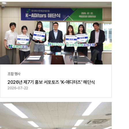
공지사항
통지서
조회
홍보센터
조합활동
홍보자료
홍보영상
연차보고서
보도자료
조합 행사
2026년 제7기 홍보 서포토즈 'K-애디터즈' 해단식
2026-07-22