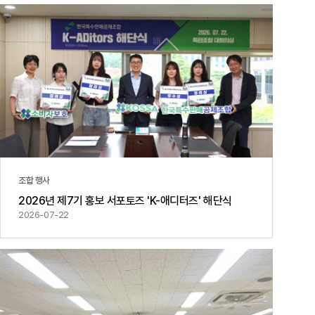
공지사항
통지서
조회
홍보센터
조합활동
홍보자료
홍보영상
연차보고서
보도자료
조합 행사
2026년 제7기 홍보 서포토즈 'K-애디터즈' 해단식
2026-07-22