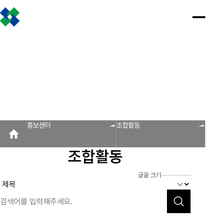
조합소개
인사말
설립근거 및 역할
조합비전 및 경영목표
연혁
조합운영실적
CI
조직도
찾아오시는 길
판매원/소비자
공제금 지급 신청안내
인
공
회
공
조
설
불
회
홍
홍보센터
사
제
원
지
합
립
법
원
보
공제금 신청 및 지급절차
공제금 신청 진행사항 조회
말
금
사
사
활
근
피
사
자
공제번호통지서 조회
지
광
항
동
거
라
조
료
불법피라미드 신고센터
FAQ/Q&A
급
장
및
미
회
신
역
드
신고센터
불법사례
불법피라미드 신고 진행상황 조회
FAQ
Q&A
청
할
신
홍보센터
조합활동
회원사
안
고
보
내
센
회원사 광장
회원사 조회
공제조합 가입안내
도
터
조합활동
자
공제금
료
신청 및
다단계, 후원방문판매
FAQ
신고센터
조
C
지급절차
불법사례
자료실
글꼴 크기
공제금
합
I
불법피라
신청
미드 신고
운
법령/제도
규정/지침
서식/자료
참고자료
제품접수
진행사항
진행상황
영
조회
조회
알림마당
실
공제번호
적