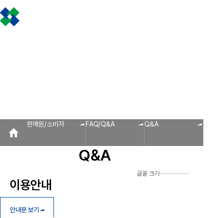
조합소개
인사말
설립근거 및 역할
조합비전 및 경영목표
연혁
조합운영실적
CI
조
판매원/소비자
공제금 지급 신청안내
불
공제금 신청 및 지급절차
공제금 신청 진행사항 조회
공제번호통지서 조회
신
인사말
공제금 지급
회원사 광장
공지사항
조합활동
판매원/소비자
회원사
신청안내
회원사 광장
회원사 조회
공제조합 가입안내
자료실
공제금 신청 및 지급절차
보도자료
공제금 신청 진행사항 조
조합운영실적
공제번호통지서 조회
다단계, 후원방문판매
FAQ
법령/제도
규정/지침
서
알림마당
판매원/소비자
FAQ/Q&A
Q&A
공지사항
홍보센터
Q&A
조합활동
홍보자료
홍보영상
연차보고서
보도자료
글꼴 크기
이용안내
안내문 보기