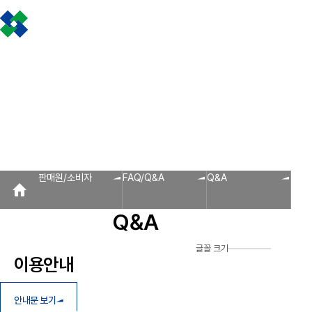
조합소개
인사말
설립근거 및 역할
조합비전 및 경영목표
연혁
조합운영실적
CI
조
판매원/소비자
공제금 지급 신청안내
불
공제금 신청 및 지급절차
공제금 신청 진행사항 조회
공제번호통지서 조회
신
인사말
공제금 지급
회원사 광장
공지사항
조합활동
판매원/소비자
회원사
신청안내
회원사 광장
회원사 조회
공제조합 가입안내
자료실
공제금 신청 및 지급절차
보도자료
공제금 신청 진행사항 조
조합운영실적
공제번호통지서 조회
다단계, 후원방문판매
FAQ
법령/제도
규정/지침
서
알림마당
판매원/소비자
FAQ/Q&A
Q&A
공지사항
홍보센터
Q&A
조합활동
홍보자료
홍보영상
연차보고서
보도자료
글꼴 크기
이용안내
안내문 보기