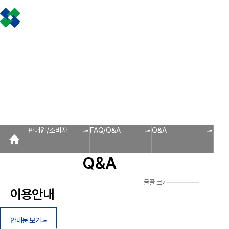
조합소개
인사말
설립근거 및 역할
조합비전 및 경영목표
연혁
조합운영실적
CI
조
판매원/소비자
공제금 지급 신청안내
불
공제금 신청 및 지급절차
공제금 신청 진행사항 조회
공제번호통지서 조회
신
인사말
공제금 지급
회원사 광장
공지사항
조합활동
판매원/소비자
회원사
신청안내
회원사 광장
회원사 조회
공제조합 가입안내
자료실
공제금 신청 및 지급절차
보도자료
공제금 신청 진행사항 조
조합운영실적
공제번호통지서 조회
다단계, 후원방문판매
FAQ
법령/제도
규정/지침
서
알림마당
판매원/소비자
FAQ/Q&A
Q&A
공지사항
홍보센터
Q&A
조합활동
홍보자료
홍보영상
연차보고서
보도자료
글꼴 크기
이용안내
안내문 보기