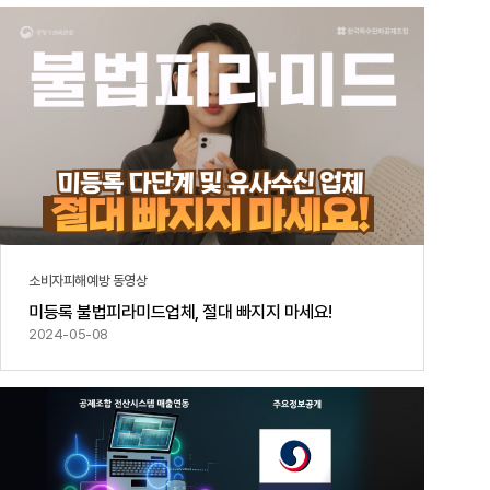
공지사항
통지서
조회
홍보센터
조합활동
홍보자료
홍보영상
연차보고서
보도자료
소비자피해예방 동영상
미등록 불법피라미드업체, 절대 빠지지 마세요!
2024-05-08