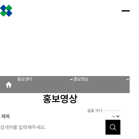
조합소개
인사말
설립근거 및 역할
조합비전 및 경영목표
연혁
조합운영실적
CI
조직도
찾아오시는 길
판매원/소비자
공제금 지급 신청안내
인
공
회
공
조
설
불
회
홍
홍보센터
사
제
원
지
합
립
법
원
보
공제금 신청 및 지급절차
공제금 신청 진행사항 조회
말
금
사
사
활
근
피
사
자
공제번호통지서 조회
지
광
항
동
거
라
조
료
불법피라미드 신고센터
FAQ/Q&A
급
장
및
미
회
신
역
드
신고센터
불법사례
불법피라미드 신고 진행상황 조회
FAQ
Q&A
청
할
신
홍보센터
홍보영상
회원사
안
고
보
내
센
회원사 광장
회원사 조회
공제조합 가입안내
도
터
홍보영상
자
공제금
료
신청 및
다단계, 후원방문판매
FAQ
신고센터
조
C
지급절차
불법사례
자료실
글꼴 크기
공제금
합
I
불법피라
신청
미드 신고
운
법령/제도
규정/지침
서식/자료
참고자료
제품접수
진행사항
진행상황
영
조회
조회
알림마당
실
공제번호
적