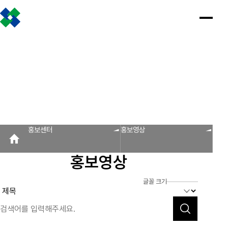
조합소개
인사말
설립근거 및 역할
조합비전 및 경영목표
연혁
조합운영실적
CI
조직도
찾아오시는 길
판매원/소비자
공제금 지급 신청안내
인
공
회
공
조
설
불
회
홍
홍보센터
사
제
원
지
합
립
법
원
보
공제금 신청 및 지급절차
공제금 신청 진행사항 조회
말
금
사
사
활
근
피
사
자
공제번호통지서 조회
지
광
항
동
거
라
조
료
불법피라미드 신고센터
FAQ/Q&A
급
장
및
미
회
신
역
드
신고센터
불법사례
불법피라미드 신고 진행상황 조회
FAQ
Q&A
청
할
신
홍보센터
홍보영상
회원사
안
고
보
내
센
회원사 광장
회원사 조회
공제조합 가입안내
도
터
홍보영상
자
공제금
료
신청 및
다단계, 후원방문판매
FAQ
신고센터
조
C
지급절차
불법사례
자료실
글꼴 크기
공제금
합
I
불법피라
신청
미드 신고
운
법령/제도
규정/지침
서식/자료
참고자료
제품접수
진행사항
진행상황
영
조회
조회
알림마당
실
공제번호
적