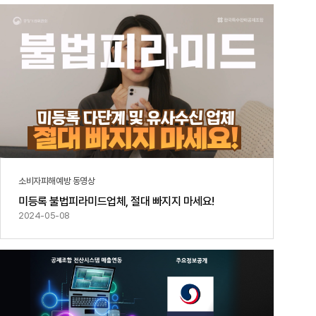
공지사항
통지서
조회
홍보센터
조합활동
홍보자료
홍보영상
연차보고서
보도자료
소비자피해예방 동영상
미등록 불법피라미드업체, 절대 빠지지 마세요!
2024-05-08