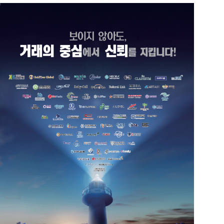
공지사항
통지서
조회
홍보센터
조합활동
홍보자료
홍보영상
연차보고서
보도자료