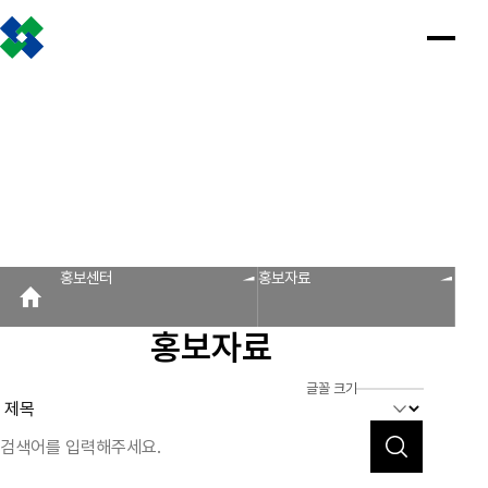
조합소개
인사말
설립근거 및 역할
조합비전 및 경영목표
연혁
조합운영실적
CI
조직도
찾아오시는 길
판매원/소비자
공제금 지급 신청안내
인
공
회
공
조
설
불
회
홍
홍보센터
사
제
원
지
합
립
법
원
보
공제금 신청 및 지급절차
공제금 신청 진행사항 조회
말
금
사
사
활
근
피
사
자
공제번호통지서 조회
지
광
항
동
거
라
조
료
불법피라미드 신고센터
FAQ/Q&A
급
장
및
미
회
신
역
드
신고센터
불법사례
불법피라미드 신고 진행상황 조회
FAQ
Q&A
청
할
신
홍보센터
홍보자료
회원사
안
고
보
내
센
회원사 광장
회원사 조회
공제조합 가입안내
도
터
홍보자료
자
공제금
료
신청 및
다단계, 후원방문판매
FAQ
신고센터
조
C
지급절차
불법사례
자료실
글꼴 크기
공제금
합
I
불법피라
신청
미드 신고
운
법령/제도
규정/지침
서식/자료
참고자료
제품접수
진행사항
진행상황
영
조회
조회
알림마당
실
공제번호
적