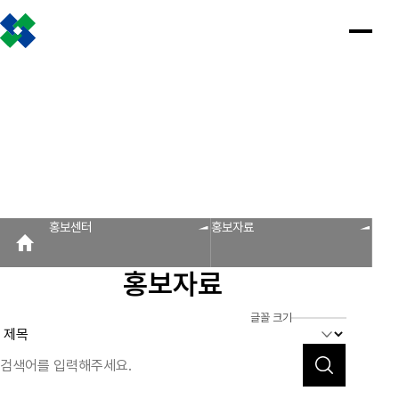
조합소개
인사말
설립근거 및 역할
조합비전 및 경영목표
연혁
조합운영실적
CI
조직도
찾아오시는 길
판매원/소비자
공제금 지급 신청안내
인
공
회
공
조
설
불
회
홍
홍보센터
사
제
원
지
합
립
법
원
보
공제금 신청 및 지급절차
공제금 신청 진행사항 조회
말
금
사
사
활
근
피
사
자
공제번호통지서 조회
지
광
항
동
거
라
조
료
불법피라미드 신고센터
FAQ/Q&A
급
장
및
미
회
신
역
드
신고센터
불법사례
불법피라미드 신고 진행상황 조회
FAQ
Q&A
청
할
신
홍보센터
홍보자료
회원사
안
고
보
내
센
회원사 광장
회원사 조회
공제조합 가입안내
도
터
홍보자료
자
공제금
료
신청 및
다단계, 후원방문판매
FAQ
신고센터
조
C
지급절차
불법사례
자료실
글꼴 크기
공제금
합
I
불법피라
신청
미드 신고
운
법령/제도
규정/지침
서식/자료
참고자료
제품접수
진행사항
진행상황
영
조회
조회
알림마당
실
공제번호
적