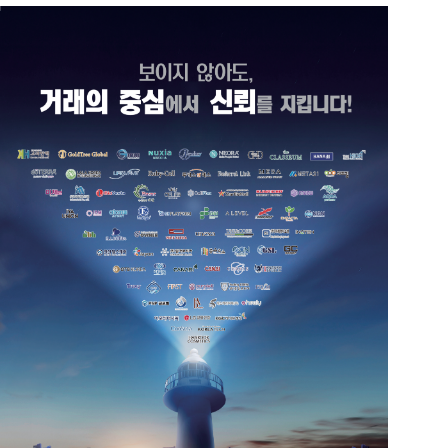
공지사항
통지서
조회
홍보센터
조합활동
홍보자료
홍보영상
연차보고서
보도자료