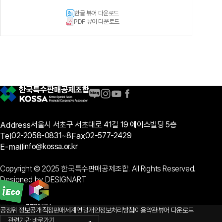
나
한글 뷰어 다운로드
화
PDF 뷰어 다운로드
장
품
1
개
대
리
점
>
Address
서울시 서초구 서초대로 41길 19 에이스빌딩 5층
Tel
02-2058-0831~8
Fax
02-577-2429
E-mail
info@kossa.or.kr
Copyright © 2025 한국특수판매공제조합. All Rights Reserved.
Designed by DESIGNART
공정위 정보공개
직접판매세계연맹
개인정보처리방침
이용약관
뷰어 다운로드
Quick
관련기관 바로가기