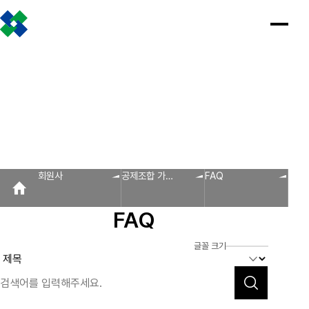
조합소개
인사말
설립근거 및 역할
조합비전 및 경영목표
연혁
조합운영실적
CI
조직도
찾아오시는 길
판매원/소비자
공제금 지급 신청안내
인
공
회
공
조
설
불
회
홍
회원사
사
제
원
지
합
립
법
원
보
공제금 신청 및 지급절차
공제금 신청 진행사항 조회
말
금
사
사
활
근
피
사
자
공제번호통지서 조회
지
광
항
동
거
라
조
료
불법피라미드 신고센터
FAQ/Q&A
급
장
및
미
회
신
역
드
신고센터
불법사례
불법피라미드 신고 진행상황 조회
FAQ
Q&A
청
할
신
회원사
공제조합 가입
FAQ
회원사
안
고
보
안내
내
센
회원사 광장
회원사 조회
공제조합 가입안내
도
터
FAQ
자
공제금
료
신청 및
다단계, 후원방문판매
FAQ
신고센터
조
C
지급절차
불법사례
자료실
글꼴 크기
공제금
합
I
불법피라
신청
미드 신고
운
법령/제도
규정/지침
서식/자료
참고자료
제품접수
진행사항
진행상황
영
조회
조회
알림마당
실
공제번호
적