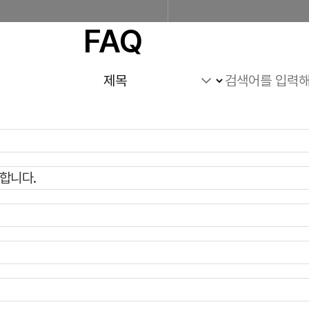
FAQ
조합소개
인사말
설립근거 및 역할
조
합니다.
찾아오시는 길
판매원/소비자
공제금 지급 신청안내
공제금 신청 및 지급절차
공제금
불법피라미드 신고센터
신고센터
불법사례
불법피라미드