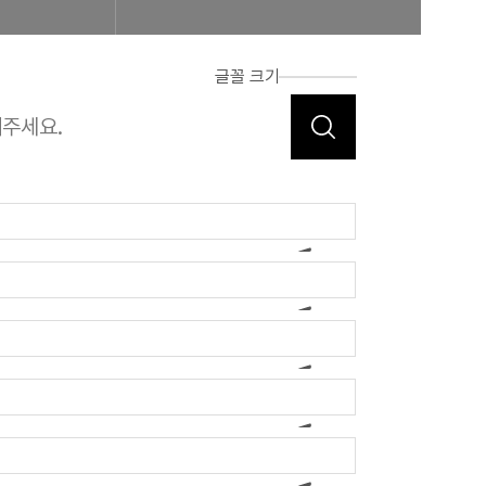
글꼴 크기
합비전 및 경영목표
연혁
조합운영실적
CI
조직도
 신청 진행사항 조회
공제번호통지서 조회
FAQ/Q&A
 신고 진행상황 조회
FAQ
Q&A