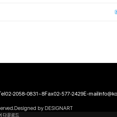
Tel
02-2058-0831~8
Fax
02-577-2429
E-mail
info@ko
erved.
Designed by DESIGNART
어 다운로드