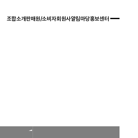
조합소개
판매원/소비자
회원사
알림마당
홍보센터
 경영목표
입안내
연혁
자료실
연차보고서
문판매
법령/제도
규정/지침
찾아오시는 길
서식/자료
참고자료
제품접수