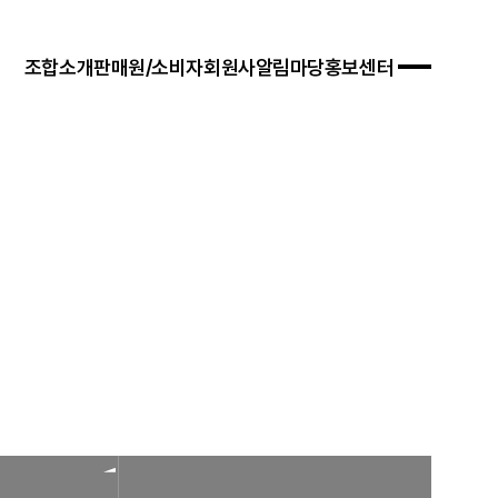
조합소개
판매원/소비자
회원사
알림마당
홍보센터
 경영목표
입안내
연혁
자료실
연차보고서
문판매
법령/제도
규정/지침
찾아오시는 길
서식/자료
참고자료
제품접수