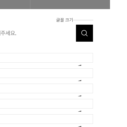
글꼴 크기
합비전 및 경영목표
연혁
조합운영실적
CI
조직도
 신청 진행사항 조회
공제번호통지서 조회
FAQ/Q&A
 신고 진행상황 조회
FAQ
Q&A