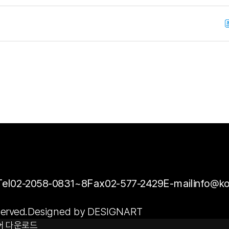
Tel
02-2058-0831~8
Fax
02-577-2429
E-mail
info@ko
erved.
Designed by DESIGNART
어 다운로드