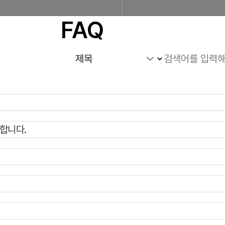
FAQ
조합소개
인사말
설립근거 및 역할
조
합니다.
찾아오시는 길
판매원/소비자
공제금 지급 신청안내
공제금 신청 및 지급절차
공제금
불법피라미드 신고센터
신고센터
불법사례
불법피라미드