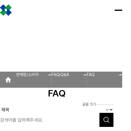
조합소개
인사말
설립근거 및 역할
조합비전 및 경영목표
연혁
조합운영실적
CI
조직도
찾아오시는 길
판매원/소비자
공제금 지급 신청안내
인
공
회
공
조
설
불
회
홍
판매원/소비자
사
제
원
지
합
립
법
원
보
공제금 신청 및 지급절차
공제금 신청 진행사항 조회
말
금
사
사
활
근
피
사
자
공제번호통지서 조회
지
광
항
동
거
라
조
료
불법피라미드 신고센터
FAQ/Q&A
급
장
및
미
회
신
역
드
신고센터
불법사례
불법피라미드 신고 진행상황 조회
FAQ
Q&A
청
할
신
판매원/소비자
FAQ/Q&A
FAQ
회원사
안
고
보
내
센
회원사 광장
회원사 조회
공제조합 가입안내
도
터
FAQ
자
공제금
료
신청 및
다단계, 후원방문판매
FAQ
신고센터
조
C
지급절차
불법사례
자료실
글꼴 크기
공제금
합
I
불법피라
신청
미드 신고
운
법령/제도
규정/지침
서식/자료
참고자료
제품접수
진행사항
진행상황
영
조회
조회
알림마당
실
공제번호
적