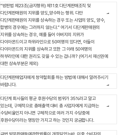
공지사항
통지서
“방판법 제23조(금지행위) 제11호 다단계판매조직 및
조회
홍보센터
다단계판매원의 지위를 양도,양수하는 행위. 다만
조합활동
홍보자료
홍보영상
연차보고서
보도자료
다단계판매원의 지위를 상속하는 경우 또는 사업의 양도, 양수,
합병의 경우에는 그러하지 않는다.” 여기서 다단계판매원의
지위를 상속하는 경우, 예를 들어 아버지의 지위가
다이아몬드이고 하위라인으로 50여명의 있다면, 아들이
다이아몬드의 지위를 상속하고 또한 그 아래 50여명의
하부라인에 대한 권리도 갖을 수 있는 겁니까? (여기서 재산권에
대한 상속부분은 제외)
다단계판매업자에게 청약철회를 하는 방법에 대해서 알려주시기
바랍니다.
다단계 회사들의 평균 후원수당의 범위가 35%라고 알고
있는데, 구체적으로 총매출액 대비 총 사업자에게 지급하는
수당비율인지 아니면 구체적으로 여러 가지 수당중에
후원수당이라는 명칭만 가지고 하는 것인지 궁금합니다.
금번 방문판매등에관한법률이 개정되었는바, 이중 소비자의