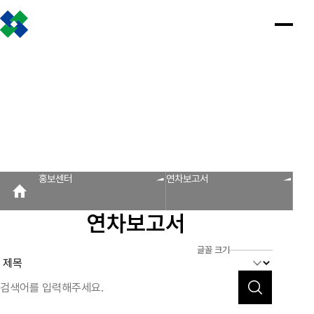
조합소개
인사말
설립근거 및 역할
조합비전 및 경영목표
연혁
조합운영실적
CI
조직도
찾아오시는 길
판매원/소비자
공제금 지급 신청안내
인
공
회
공
조
설
불
회
홍
홍보센터
사
제
원
지
합
립
법
원
보
공제금 신청 및 지급절차
공제금 신청 진행사항 조회
말
금
사
사
활
근
피
사
자
공제번호통지서 조회
지
광
항
동
거
라
조
료
불법피라미드 신고센터
FAQ/Q&A
급
장
및
미
회
신
역
드
신고센터
불법사례
불법피라미드 신고 진행상황 조회
FAQ
Q&A
청
할
신
홍보센터
연차보고서
회원사
안
고
보
내
센
회원사 광장
회원사 조회
공제조합 가입안내
도
터
연차보고서
자
공제금
료
신청 및
다단계, 후원방문판매
FAQ
신고센터
조
C
지급절차
불법사례
자료실
글꼴 크기
공제금
합
I
불법피라
신청
미드 신고
운
법령/제도
규정/지침
서식/자료
참고자료
제품접수
진행사항
진행상황
영
조회
조회
알림마당
실
공제번호
적