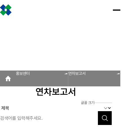
조합소개
인사말
설립근거 및 역할
조합비전 및 경영목표
연혁
조합운영실적
CI
조직도
찾아오시는 길
판매원/소비자
공제금 지급 신청안내
인
공
회
공
조
설
불
회
홍
홍보센터
사
제
원
지
합
립
법
원
보
공제금 신청 및 지급절차
공제금 신청 진행사항 조회
말
금
사
사
활
근
피
사
자
공제번호통지서 조회
지
광
항
동
거
라
조
료
불법피라미드 신고센터
FAQ/Q&A
급
장
및
미
회
신
역
드
신고센터
불법사례
불법피라미드 신고 진행상황 조회
FAQ
Q&A
청
할
신
홍보센터
연차보고서
회원사
안
고
보
내
센
회원사 광장
회원사 조회
공제조합 가입안내
도
터
연차보고서
자
공제금
료
신청 및
다단계, 후원방문판매
FAQ
신고센터
조
C
지급절차
불법사례
자료실
글꼴 크기
공제금
합
I
불법피라
신청
미드 신고
운
법령/제도
규정/지침
서식/자료
참고자료
제품접수
진행사항
진행상황
영
조회
조회
알림마당
실
공제번호
적