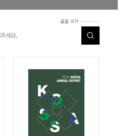
글꼴 크기
합비전 및 경영목표
연혁
조합운영실적
CI
조직도