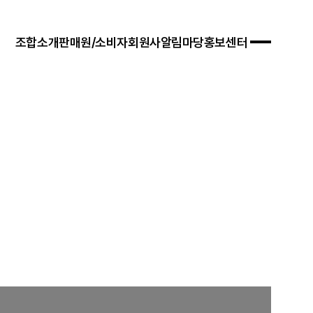
조합소개
판매원/소비자
회원사
알림마당
홍보센터
 경영목표
입안내
연혁
자료실
연차보고서
문판매
법령/제도
규정/지침
찾아오시는 길
서식/자료
참고자료
제품접수