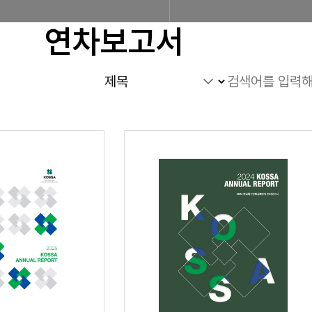
연차보고서
조합소개
인사말
설립근거 및 역할
조
찾아오시는 길
판매원/소비자
공제금 지급 신청안내