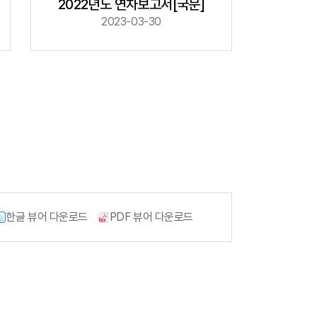
2022년도 연차보고서[국문]
2023-03-30
Quick
회원사조회
한글 뷰어 다운로드
PDF 뷰어 다운로드
공제번호
통지서조회