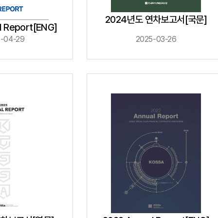
공제금 신청 및 지급절차
공제금
2024년도 연차보고서[국문]
l Report[ENG]
불법피라미드 신고센터
-04-29
2025-03-26
신고센터
불법사례
불법피라미드
회원사
회원사 광장
회원사 조회
공
다단
자료실
법령/제도
규정/지침
서식/자료
알림마당
공지사항
홍보센터
조합활동
홍보자료
홍보영상